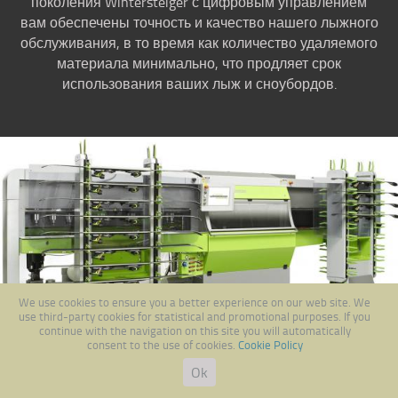
поколения Wintersteiger с цифровым управлением
вам обеспечены точность и качество нашего лыжного
обслуживания, в то время как количество удаляемого
материала минимально, что продляет срок
использования ваших лыж и сноубордов.
We use cookies to ensure you a better experience on our web site. We
use third-party cookies for statistical and promotional purposes. If you
continue with the navigation on this site you will automatically
consent to the use of cookies.
Cookie Policy
Ok