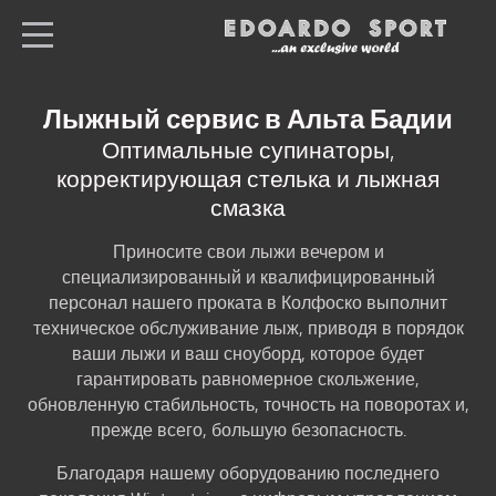
ru
Все магазины
Лыжный сервис в Альта Бадии
Home
Оптимальные супинаторы,
корректирующая стелька и лыжная
Лыжи & сноуборды
смазка
спортивная одежда
Приносите свои лыжи вечером и
Лыжные ботинки
специализированный и квалифицированный
Склад для хранения
персонал нашего проката в Колфоско выполнит
лыж
техническое обслуживание лыж, приводя в порядок
ваши лыжи и ваш сноуборд, которое будет
Прайс-лист
гарантировать равномерное скольжение,
обновленную стабильность, точность на поворотах и,
Местоположение
прежде всего, большую безопасность.
Благодаря нашему оборудованию последнего