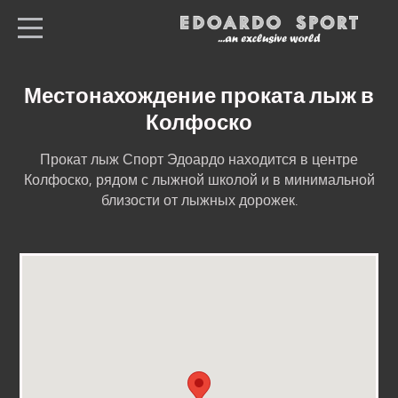
ru
Все магазины
Местонахождение проката лыж в
Home
Колфоско
Лыжи & сноуборды
Прокат лыж Спорт Эдоардо находится в центре
спортивная одежда
Колфоско, рядом с лыжной школой и в минимальной
близости от лыжных дорожек.
Лыжные ботинки
Склад для хранения
лыж
Прайс-лист
Местоположение