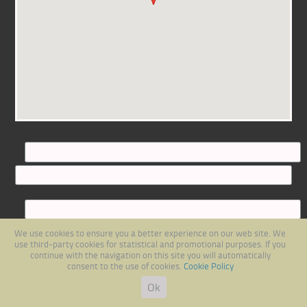
We use cookies to ensure you a better experience on our web site. We
use third-party cookies for statistical and promotional purposes. If you
continue with the navigation on this site you will automatically
consent to the use of cookies.
Cookie Policy
Ok